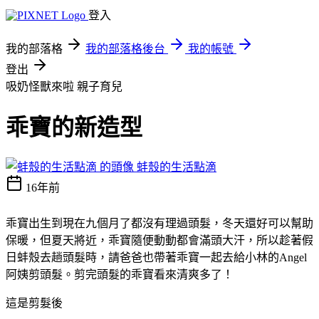
登入
我的部落格
我的部落格後台
我的帳號
登出
吸奶怪獸來啦
親子育兒
乖寶的新造型
蚌殼的生活點滴
16年前
乖寶出生到現在九個月了都沒有理過頭髮，冬天還好可以幫助
保暖，但夏天將近，乖寶隨便動動都會滿頭大汗，所以趁著假
日蚌殼去趟頭髮時，請爸爸也帶著乖寶一起去給小林的Angel
阿姨剪頭髮。剪完頭髮的乖寶看來清爽多了！
這是剪髮後