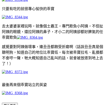
只要有吃的就很專心愉快的乖寶
去太婆婆家裡玩時，就像個土霸王，專門欺負小阿姨，不但扯
阿姨的眼鏡，還拉阿姨的鼻子，才小二的阿姨卻都好脾氣的任
乖寶欺負
感覺要對阿姨做壞事，連丑丑都飽受折磨啊（話說丑丑真是個
聰明狗，知道自己的地位比乖寶低，每次被乖寶拉毛、亂摸都
不會哼一聲，牠大概知道自己亂叫的話，就會被放逐到地上去
了！）
最後再來個乖寶站立的英姿